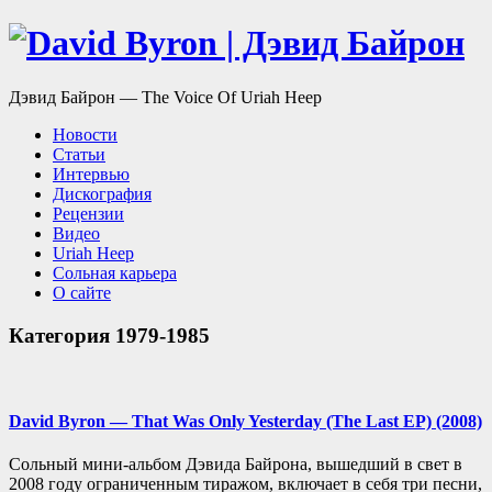
Дэвид Байрон — The Voice Of Uriah Heep
Новости
Статьи
Интервью
Дискография
Рецензии
Видео
Uriah Heep
Сольная карьера
О сайте
Категория
1979-1985
David Byron — That Was Only Yesterday (The Last EP) (2008)
Сольный мини-альбом Дэвида Байрона, вышедший в свет в
2008 году ограниченным тиражом, включает в себя три песни,