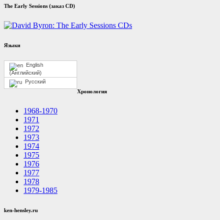
The Early Sessions (заказ CD)
Языки
English
(
Английский
)
Русский
Хронология
1968-1970
1971
1972
1973
1974
1975
1976
1977
1978
1979-1985
ken-hensley.ru