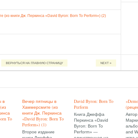
(из книги Дж. Перкинса «David Byron: Born To Perform») (2)
ВЕРНУТЬСЯ НА ГЛАВНУЮ СТРАНИЦУ
NEXT »
ы в
Вечер пятницы в
David Byron: Born To
«Demo
(из
Хаммерсмите (из
Perform
(рецен
кинса
книги Дж. Перкинса
Книга Джеффа
Автор
Born To
«David Byron: Born To
Перкинса «David
Марки
Perform») (1)
Byron: Born To
альб
Второе издание
Perform» —
and W
книги Джеффа
единственная на
игра 