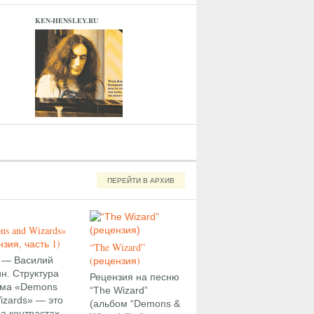
KEN-HENSLEY.RU
ПЕРЕЙТИ В АРХИВ
ns and Wizards»
зия, часть 1)
“The Wizard”
(рецензия)
 — Василий
н. Структура
Рецензия на песню
ома «Demons
“The Wizard”
izards» — это
(альбом “Demons &
на контрастах