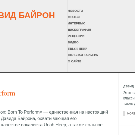
НОВОСТИ
СТАТЬИ
ИНТЕРВЬЮ
ДИСКОГРАФИЯ
РЕЦЕНЗИИ
ВИДЕО
URIAH HEEP
СОЛЬНАЯ КАРЬЕРА
О САЙТЕ
ДЭВИД
rform
Этот с
класси
также 
on: Born To Perform» — единственная на настоящий
MOR
Дэвида Байрона, охватывающая его
качестве вокалиста Uriah Heep, а также сольное