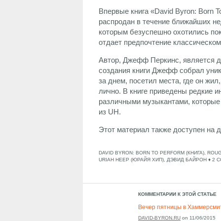
Впервые книга «David Byron: Born T
распродан в течение ближайших нед
которым безуспешно охотились пок
отдает предпочтение классическому
Автор, Джефф Перкинс, является д
создания книги Джефф собрал уни
за днем, посетил места, где он жи
лично. В книге приведены редкие и
различными музыкантами, которые 
из UH.
Этот материал также доступен на 
DAVID BYRON: BORN TO PERFORM (КНИГА)
,
ROUG
URIAH HEEP (ЮРАЙЯ ХИП)
,
ДЭВИД БАЙРОН
♦
2 
КОММЕНТАРИИ К ЭТОЙ СТАТЬЕ
Вечер пятницы в Хаммерсмите 
DAVID-BYRON.RU
on
11/06/2015