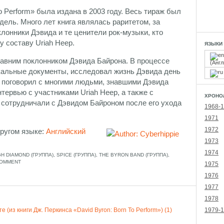
o Perform» была издана в 2003 году. Весь тираж был
ель. Много лет книга являлась раритетом, за
лонники Дэвида и те ценители рок-музыки, кто
 составу Uriah Heep.
ЯЗЫКИ
авним поклонником Дэвида Байрона. В процессе
(
Англ
кальные документы, исследовал жизнь Дэвида день
л, поговорил с многими людьми, знавшими Дэвида
нтервью с участниками Uriah Heep, а также с
ХРОНО
сотрудничали с Дэвидом Байроном после его ухода
1968-
1971
1972
другом языке:
Английский
1973
1974
H DIAMOND (ГРУППА)
,
SPICE (ГРУППА)
,
THE BYRON BAND (ГРУППА)
,
COMMENT
1975
1976
1977
1978
(из книги Дж. Перкинса «David Byron: Born To Perform») (1)
1979-