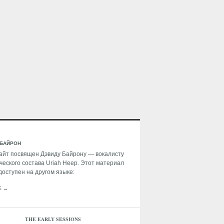
 БАЙРОН
айт посвящен Дэвиду Байрону — вокалисту
ческого состава Uriah Heep. Этот материал
доступен на другом языке:
E →
THE EARLY SESSIONS